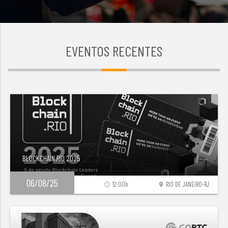
EVENTOS RECENTES
BLOCKCHAIN.RIO 2025
06/08/25
12:00h
RIO DE JANEIRO-RJ
access_time
location_on