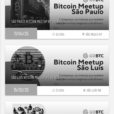
SÃO PAULO BITCOIN MEETUP BY GO BTC
11/04/25
22:00h
SÃO PAULO-SP
access_time
location_on
SÃO LUIS BITCOIN MEETUP BY GO BTC
15/02/25
21:00h
SÃO LUÍS-MA
access_time
location_on