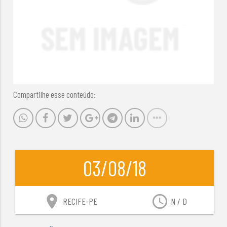
Compartilhe esse conteúdo:
03/08/18
location_on
access_time
RECIFE-PE
N / D