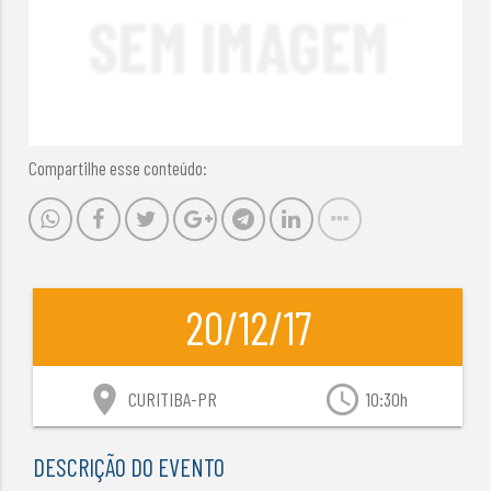
Compartilhe esse conteúdo:
20/12/17
location_on
access_time
CURITIBA-PR
10:30h
DESCRIÇÃO DO EVENTO