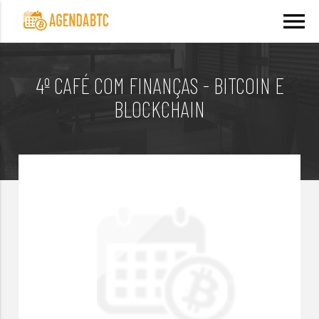
menu
4º CAFÉ COM FINANÇAS - BITCOIN E
BLOCKCHAIN