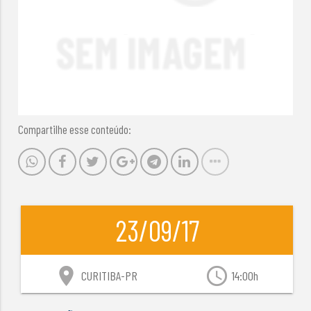
Compartilhe esse conteúdo:
23/09/17
location_on
access_time
CURITIBA-PR
14:00h