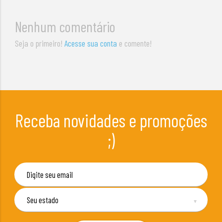
Nenhum comentário
Seja o primeiro!
Acesse sua conta
e comente!
Receba novidades e promoções
;)
▼