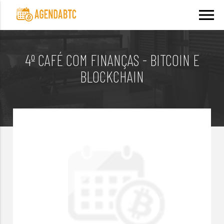
menu
4º CAFÉ COM FINANÇAS - BITCOIN E
BLOCKCHAIN