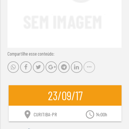
Compartilhe esse conteúdo:
23/09/17
location_on
access_time
CURITIBA-PR
14:00h