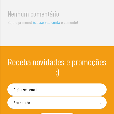
Nenhum comentário
Seja o primeiro!
Acesse sua conta
e comente!
Receba novidades e promoções
;)
▼