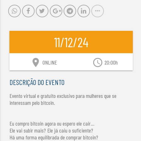
11/12/24
location_on
access_time
ONLINE
20:00h
DESCRIÇÃO DO EVENTO
Evento virtual e gratuito exclusivo para mulheres que se
interessam pelo bitcoin.
Eu compro bitcoin agora ou espero ele cair...
Ele vai subir mais? Ele já caiu o suficiente?
Há uma forma equilibrada de comprar bitcoin?