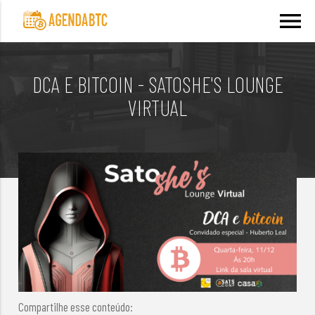
menu
DCA E BITCOIN - SATOSHE'S LOUNGE
VIRTUAL
Compartilhe esse conteúdo: