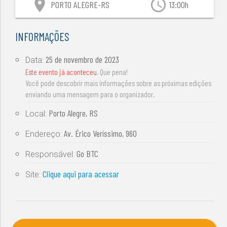
location_on
access_time
PORTO ALEGRE-RS
13:00h
INFORMAÇÕES
25 de novembro de 2023
Data:
Este evento já aconteceu
. Que pena!
Você pode descobrir mais informações sobre as próximas edições
enviando uma mensagem para o organizador.
Porto Alegre, RS
Local:
Av. Érico Veríssimo, 960
Endereço:
Go BTC
Responsável:
Clique aqui para acessar
Site: