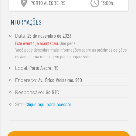
location_on
access_time
PORTO ALEGRE-RS
13:00h
INFORMAÇÕES
25 de novembro de 2023
Data:
Este evento já aconteceu
. Que pena!
Você pode descobrir mais informações sobre as próximas edições
enviando uma mensagem para o organizador.
Porto Alegre, RS
Local:
Av. Érico Veríssimo, 960
Endereço:
Go BTC
Responsável:
Clique aqui para acessar
Site: