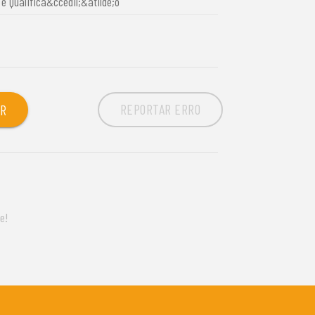
 Qualifica&ccedil;&atilde;o
REPORTAR ERRO
OR
e!