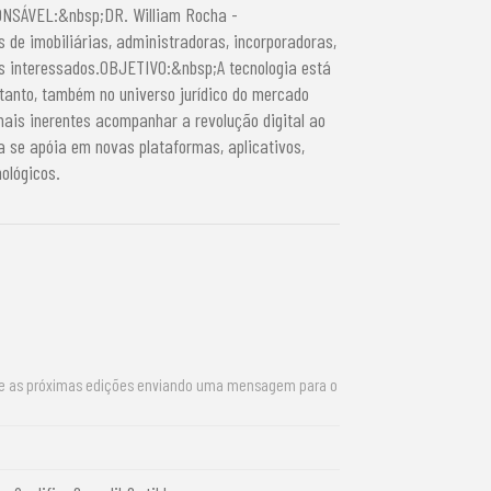
ONSÁVEL:&nbsp;DR. William Rocha -
e imobiliárias, administradoras, incorporadoras,
is interessados.OBJETIVO:&nbsp;A tecnologia está
tanto, também no universo jurídico do mercado
mais inerentes acompanhar a revolução digital ao
a se apóia em novas plataformas, aplicativos,
ológicos.
re as próximas edições enviando uma mensagem para o