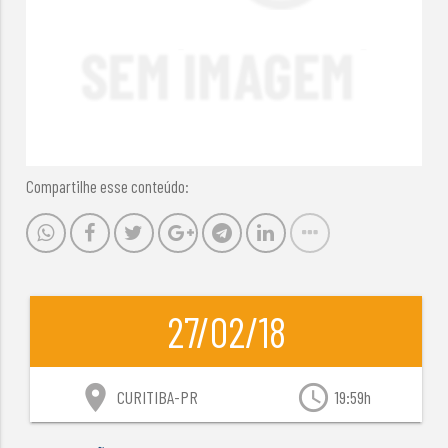
Compartilhe esse conteúdo:
27/02/18
location_on
access_time
CURITIBA-PR
19:59h