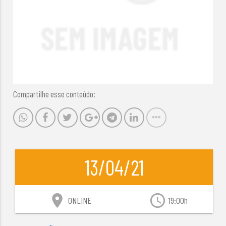
Compartilhe esse conteúdo:
13/04/21
location_on
access_time
ONLINE
19:00h