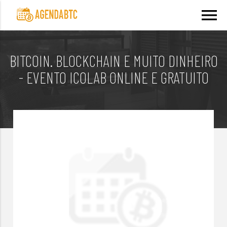
menu
BITCOIN. BLOCKCHAIN E MUITO DINHEIRO
- EVENTO ICOLAB ONLINE E GRATUITO