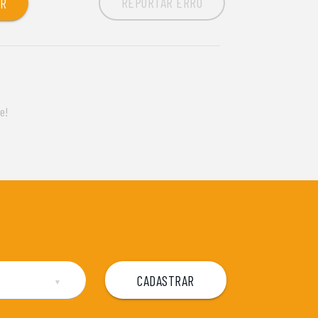
REPORTAR ERRO
OR
e!
▼