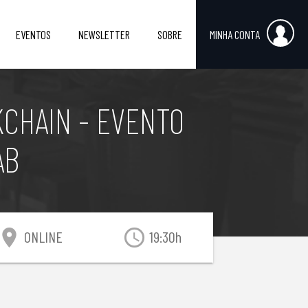
EVENTOS
NEWSLETTER
SOBRE
MINHA CONTA
KCHAIN - EVENTO
AB
ocation_on
access_time
ONLINE
19:30h