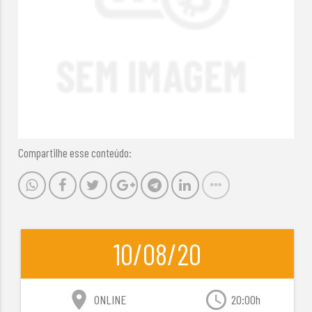
Compartilhe esse conteúdo:
10/08/20
location_on
access_time
ONLINE
20:00h