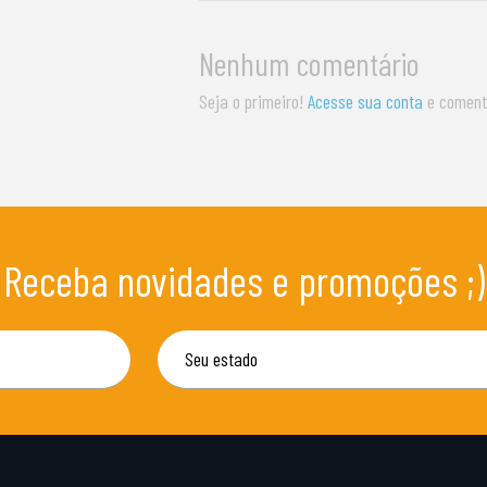
Nenhum comentário
Seja o primeiro!
Acesse sua conta
e coment
Receba novidades e promoções ;)