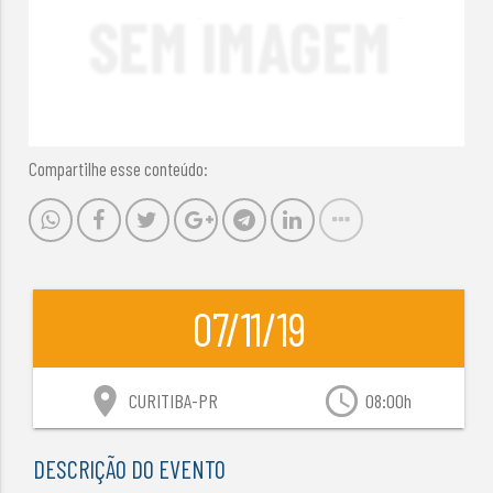
Compartilhe esse conteúdo:
07/11/19
location_on
access_time
CURITIBA-PR
08:00h
DESCRIÇÃO DO EVENTO