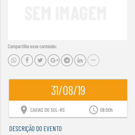
Compartilhe esse conteúdo:
31/08/19
location_on
access_time
CAXIAS DO SUL-RS
08:00h
DESCRIÇÃO DO EVENTO