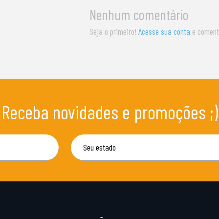
Nenhum comentário
Seja o primeiro!
Acesse sua conta
e coment
Receba novidades e promoções ;)