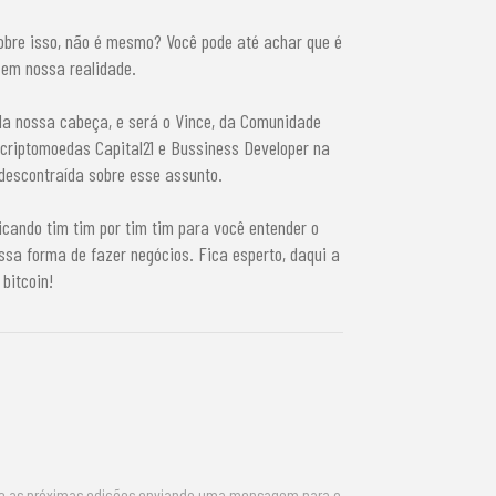
bre isso, não é mesmo? Você pode até achar que é
 em nossa realidade.
da nossa cabeça, e será o Vince, da Comunidade
criptomoedas Capital21 e Bussiness Developer na
 descontraída sobre esse assunto.
icando tim tim por tim tim para você entender o
sa forma de fazer negócios. Fica esperto, daqui a
bitcoin!
re as próximas edições enviando uma mensagem para o