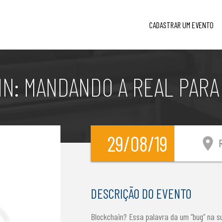
CADASTRAR UM EVENTO
IN: MANDANDO A REAL PAR
29/08/19
location_on
R
DESCRIÇÃO DO EVENTO
Blockchain? Essa palavra da um ‘’bug’’ na s