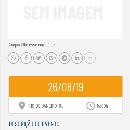
Compartilhe esse conteúdo:
26/08/19
location_on
access_time
RIO DE JANEIRO-RJ
14:00h
DESCRIÇÃO DO EVENTO