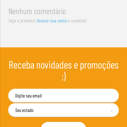
Nenhum comentário
Seja o primeiro!
Acesse sua conta
e comente!
Receba novidades e promoções
;)
▼