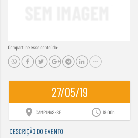
Compartilhe esse conteúdo:
27/05/19
location_on
access_time
CAMPINAS-SP
19:00h
DESCRIÇÃO DO EVENTO