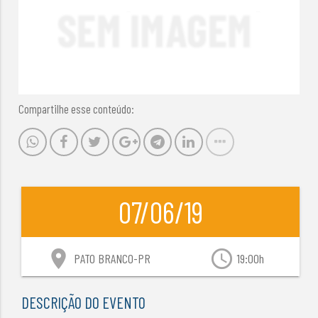
Compartilhe esse conteúdo:
07/06/19
location_on
access_time
PATO BRANCO-PR
19:00h
DESCRIÇÃO DO EVENTO