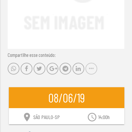
Compartilhe esse conteúdo:
08/06/19
location_on
access_time
SÃO PAULO-SP
14:00h