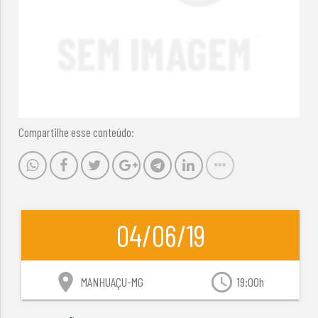
Compartilhe esse conteúdo:
04/06/19
location_on
access_time
MANHUAÇU-MG
19:00h