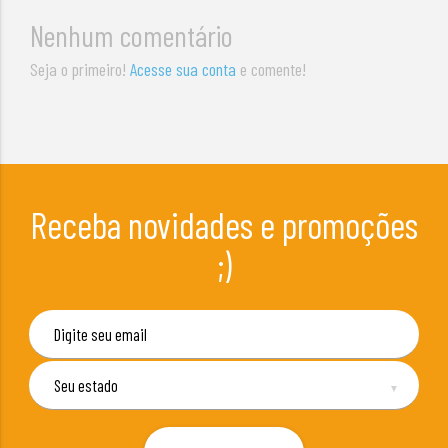
Nenhum comentário
Seja o primeiro!
Acesse sua conta
e comente!
Receba novidades e promoções
;)
▼