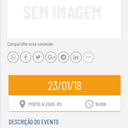
Compartilhe esse conteúdo:
23/01/18
location_on
access_time
PORTO ALEGRE-RS
19:00h
DESCRIÇÃO DO EVENTO