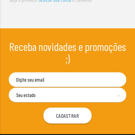
Receba novidades e promoções
;)
▼