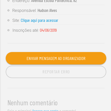
Avenida Escola Politécnica, 82
Endereço:
Hudson Alves
Responsável:
Clique aqui para acessar
Site:
04/06/2019
Inscrições até:
ENVIAR MENSAGEM AO ORGANIZADOR
REPORTAR ERRO
Nenhum comentário
Seja o primeiro!
Acesse sua conta
e comente!