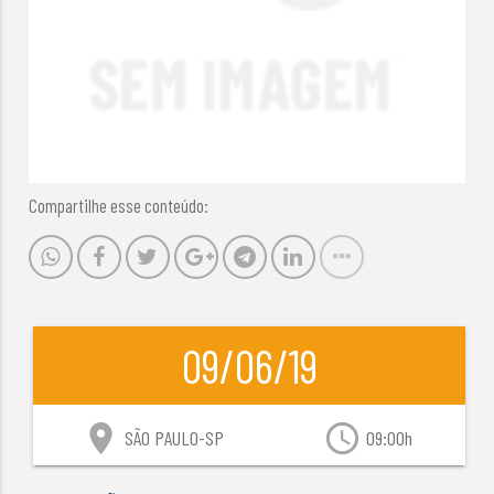
Compartilhe esse conteúdo:
09/06/19
location_on
access_time
SÃO PAULO-SP
09:00h