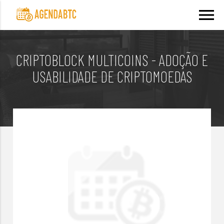
menu
CRIPTOBLOCK MULTICOINS - ADOÇÃO E
USABILIDADE DE CRIPTOMOEDAS