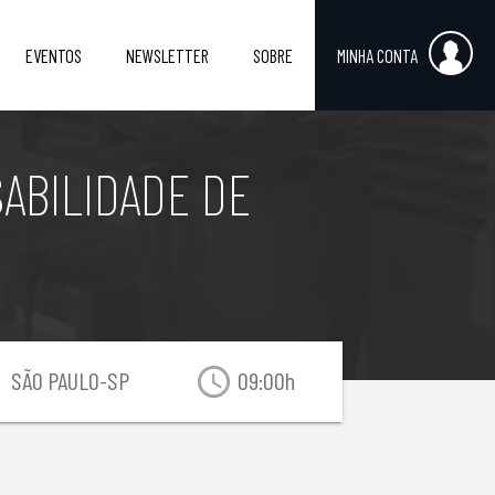
EVENTOS
NEWSLETTER
SOBRE
MINHA CONTA
SABILIDADE DE
on
access_time
SÃO PAULO-SP
09:00h