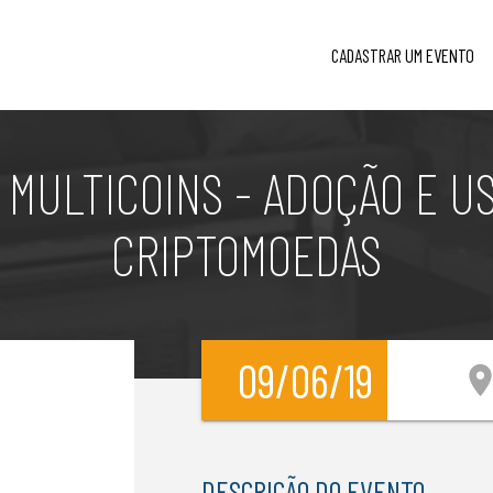
CADASTRAR UM EVENTO
MULTICOINS - ADOÇÃO E U
CRIPTOMOEDAS
09/06/19
location_
DESCRIÇÃO DO EVENTO