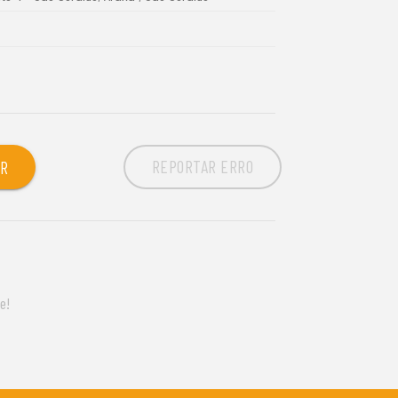
REPORTAR ERRO
OR
e!