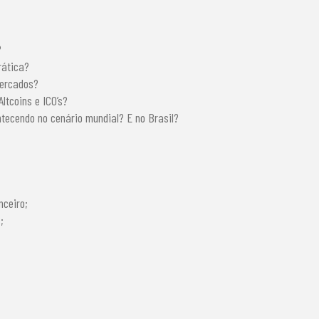
?
rática?
mercados?
ltcoins e ICO’s?
tecendo no cenário mundial? E no Brasil?
nceiro;
;