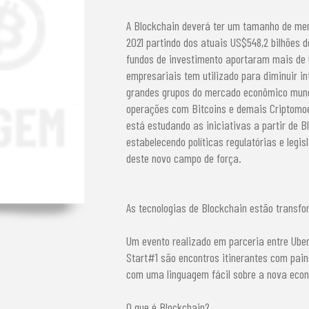
A Blockchain deverá ter um tamanho de mer
2021 partindo dos atuais US$548,2 bilhões d
fundos de investimento aportaram mais de 
empresariais tem utilizado para diminuir i
grandes grupos do mercado econômico mundi
operações com Bitcoins e demais Criptomoe
está estudando as iniciativas a partir de 
estabelecendo políticas regulatórias e legi
deste novo campo de força.
As tecnologias de Blockchain estão transf
Um evento realizado em parceria entre Uber
Start#1 são encontros itinerantes com paine
com uma linguagem fácil sobre a nova econo
O que é Blockchain?