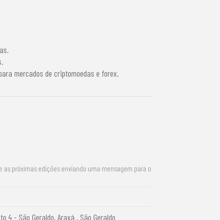
as.
s.
r para mercados de criptomoedas e forex.
re as próximas edições enviando uma mensagem para o
to 4 - São Geraldo, Araxá , São Geraldo