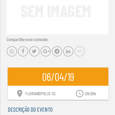
Compartilhe esse conteúdo:
06/04/19
location_on
access_time
FLORIANÓPOLIS-SC
09:00h
DESCRIÇÃO DO EVENTO