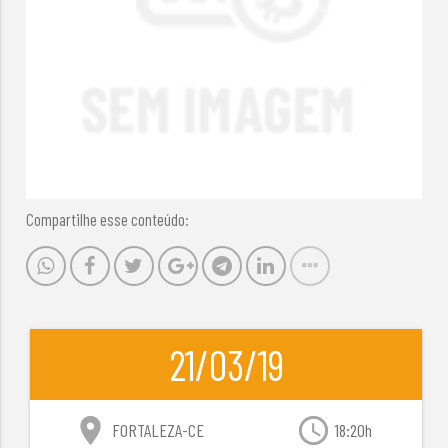
Compartilhe esse conteúdo:
21/03/19
location_on
access_time
FORTALEZA-CE
18:20h