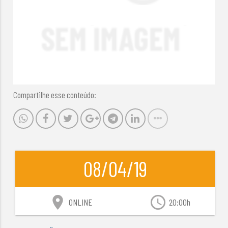
Compartilhe esse conteúdo:
08/04/19
location_on
access_time
ONLINE
20:00h