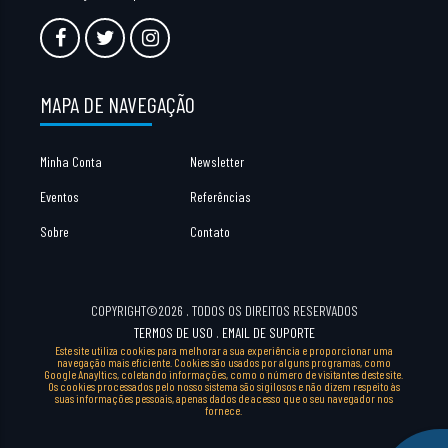
MAPA DE NAVEGAÇÃO
Minha Conta
Newsletter
Eventos
Referências
Sobre
Contato
COPYRIGHT©2026 . TODOS OS DIREITOS RESERVADOS
TERMOS DE USO
.
EMAIL DE SUPORTE
Este site utiliza cookies para melhorar a sua experiência e proporcionar uma
navegação mais eficiente. Cookies são usados por alguns programas, como
Google Anayltics, coletando informações, como o número de visitantes deste site.
Os cookies processados pelo nosso sistema são sigilosos e não dizem respeito às
suas informações pessoais, apenas dados de acesso que o seu navegador nos
fornece.