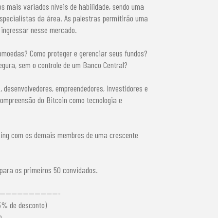
os mais variados níveis de habilidade, sendo uma
specialistas da área. As palestras permitirão uma
 ingressar nesse mercado.
omoedas? Como proteger e gerenciar seus fundos?
egura, sem o controle de um Banco Central?
, desenvolvedores, empreendedores, investidores e
ompreensão do Bitcoin como tecnologia e
king com os demais membros de uma crescente
para os primeiros 50 convidados.
---------------------
5% de desconto)
o.