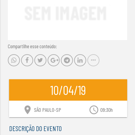
Compartilhe esse conteúdo:
10/04/19
location_on
access_time
SÃO PAULO-SP
09:30h
DESCRIÇÃO DO EVENTO