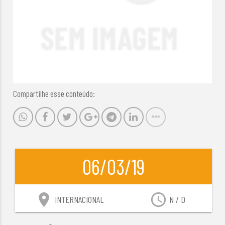
Compartilhe esse conteúdo:
06/03/19
location_on
access_time
INTERNACIONAL
N / D