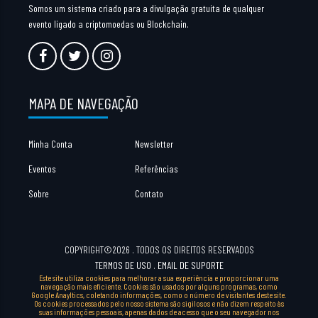
Somos um sistema criado para a divulgação gratuita de qualquer
evento ligado a criptomoedas ou Blockchain.
MAPA DE NAVEGAÇÃO
Minha Conta
Newsletter
Eventos
Referências
Sobre
Contato
COPYRIGHT©2026 . TODOS OS DIREITOS RESERVADOS
TERMOS DE USO
.
EMAIL DE SUPORTE
Este site utiliza cookies para melhorar a sua experiência e proporcionar uma
navegação mais eficiente. Cookies são usados por alguns programas, como
Google Anayltics, coletando informações, como o número de visitantes deste site.
Os cookies processados pelo nosso sistema são sigilosos e não dizem respeito às
suas informações pessoais, apenas dados de acesso que o seu navegador nos