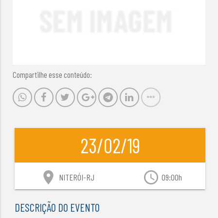
Compartilhe esse conteúdo:
23/02/19
location_on
access_time
NITERÓI-RJ
09:00h
DESCRIÇÃO DO EVENTO