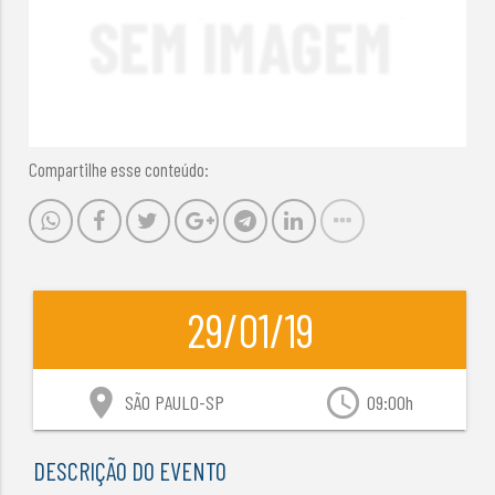
Compartilhe esse conteúdo:
29/01/19
location_on
access_time
SÃO PAULO-SP
09:00h
DESCRIÇÃO DO EVENTO