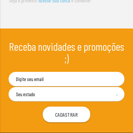
Seja o primeiro!
Acesse sua conta
e comente!
Receba novidades e promoções
;)
▼