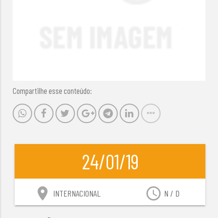
Compartilhe esse conteúdo:
24/01/19
location_on
access_time
INTERNACIONAL
N / D