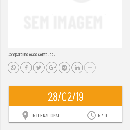
Compartilhe esse conteúdo:
28/02/19
location_on
access_time
INTERNACIONAL
N / D