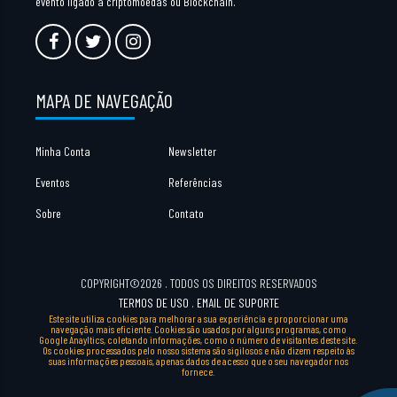
evento ligado a criptomoedas ou Blockchain.
MAPA DE NAVEGAÇÃO
Minha Conta
Newsletter
Eventos
Referências
Sobre
Contato
COPYRIGHT©2026 . TODOS OS DIREITOS RESERVADOS
TERMOS DE USO
.
EMAIL DE SUPORTE
Este site utiliza cookies para melhorar a sua experiência e proporcionar uma
navegação mais eficiente. Cookies são usados por alguns programas, como
Google Anayltics, coletando informações, como o número de visitantes deste site.
Os cookies processados pelo nosso sistema são sigilosos e não dizem respeito às
suas informações pessoais, apenas dados de acesso que o seu navegador nos
fornece.