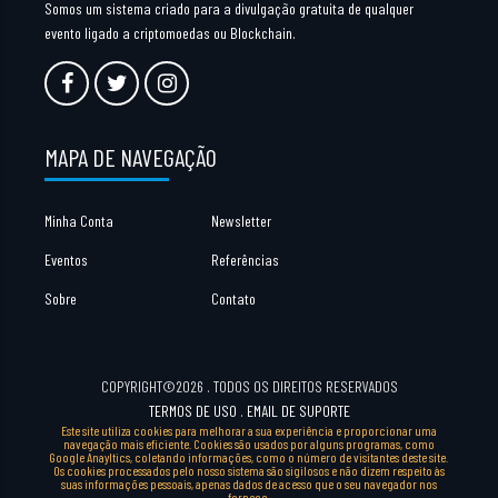
Somos um sistema criado para a divulgação gratuita de qualquer
evento ligado a criptomoedas ou Blockchain.
MAPA DE NAVEGAÇÃO
Minha Conta
Newsletter
Eventos
Referências
Sobre
Contato
COPYRIGHT©2026 . TODOS OS DIREITOS RESERVADOS
TERMOS DE USO
.
EMAIL DE SUPORTE
Este site utiliza cookies para melhorar a sua experiência e proporcionar uma
navegação mais eficiente. Cookies são usados por alguns programas, como
Google Anayltics, coletando informações, como o número de visitantes deste site.
Os cookies processados pelo nosso sistema são sigilosos e não dizem respeito às
suas informações pessoais, apenas dados de acesso que o seu navegador nos
fornece.