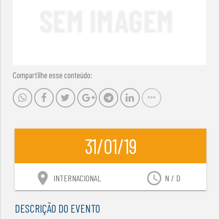
Compartilhe esse conteúdo:
31/01/19
location_on
access_time
INTERNACIONAL
N / D
DESCRIÇÃO DO EVENTO