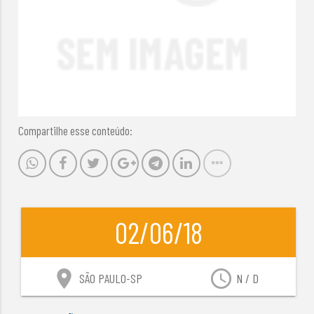
Compartilhe esse conteúdo:
02/06/18
location_on
access_time
SÃO PAULO-SP
N / D