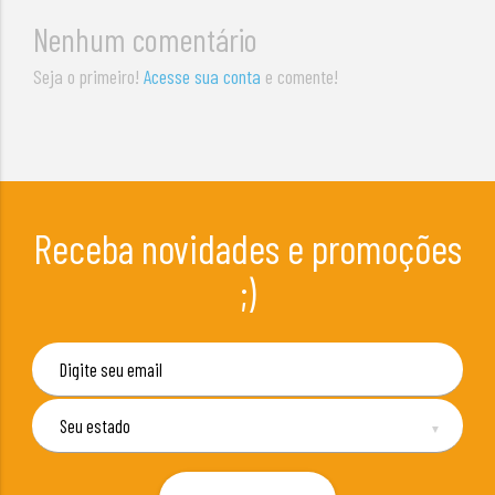
Nenhum comentário
Seja o primeiro!
Acesse sua conta
e comente!
Receba novidades e promoções
;)
▼