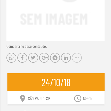
Compartilhe esse conteúdo:
24/10/18
location_on
access_time
SÃO PAULO-SP
13:30h