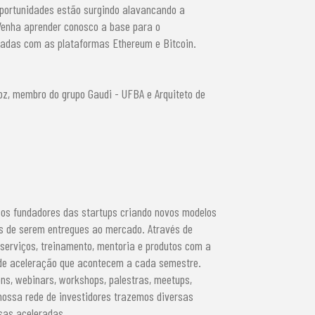
 oportunidades estão surgindo alavancando a
Venha aprender conosco a base para o
zadas com as plataformas Ethereum e Bitcoin.
oz, membro do grupo Gaudi - UFBA e Arquiteto de
os fundadores das startups criando novos modelos
s de serem entregues ao mercado. Através de
serviços, treinamento, mentoria e produtos com a
 de aceleração que acontecem a cada semestre.
s, webinars, workshops, palestras, meetups,
nossa rede de investidores trazemos diversas
sas aceleradas.