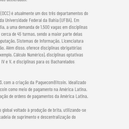
(DCC) é atualmente um dos três departamentos do
) da Universidade Federal da Bahia (UFBA). Em
dia, a uma demanda de 1.500 vagas em disciplinas
 cerca de 45 turmas, sendo a maior parte delas
mputação, Sistemas de Informação, Licenciatura
 Além disso, oferece disciplinas obrigatórias
xemplo, Cálculo Numérico), disciplinas optativas
, IV e V, e disciplinas para os Bacharelados
13, com a criação da PaguecomBitcoin. Idealizado
tcoin como meio de pagamento na América Latina.
idação de ordens de pagamentos da América Latina.
 global voltado à produção de brita, utilizando-se
cadeia de suprimento e descentralização do