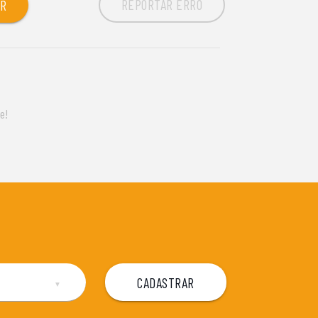
REPORTAR ERRO
OR
e!
▼