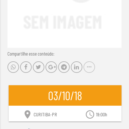
Compartilhe esse conteúdo:
03/10/18
location_on
access_time
CURITIBA-PR
19:00h