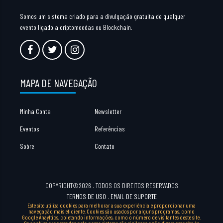
Somos um sistema criado para a divulgação gratuita de qualquer
evento ligado a criptomoedas ou Blockchain.
MAPA DE NAVEGAÇÃO
Minha Conta
Newsletter
Eventos
Referências
Sobre
Contato
COPYRIGHT©2026 . TODOS OS DIREITOS RESERVADOS
TERMOS DE USO
.
EMAIL DE SUPORTE
Este site utiliza cookies para melhorar a sua experiência e proporcionar uma
navegação mais eficiente. Cookies são usados por alguns programas, como
Google Anayltics, coletando informações, como o número de visitantes deste site.