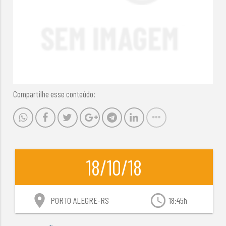
Compartilhe esse conteúdo:
18/10/18
location_on
access_time
PORTO ALEGRE-RS
18:45h