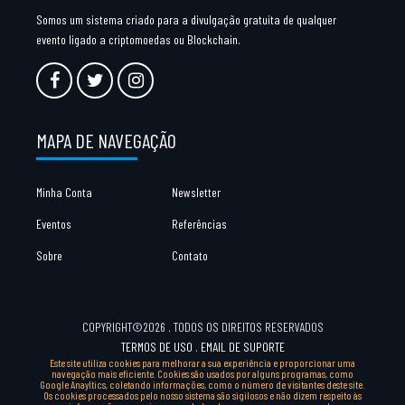
Somos um sistema criado para a divulgação gratuita de qualquer
evento ligado a criptomoedas ou Blockchain.
MAPA DE NAVEGAÇÃO
Minha Conta
Newsletter
Eventos
Referências
Sobre
Contato
COPYRIGHT©2026 . TODOS OS DIREITOS RESERVADOS
TERMOS DE USO
.
EMAIL DE SUPORTE
Este site utiliza cookies para melhorar a sua experiência e proporcionar uma
navegação mais eficiente. Cookies são usados por alguns programas, como
Google Anayltics, coletando informações, como o número de visitantes deste site.
Os cookies processados pelo nosso sistema são sigilosos e não dizem respeito às