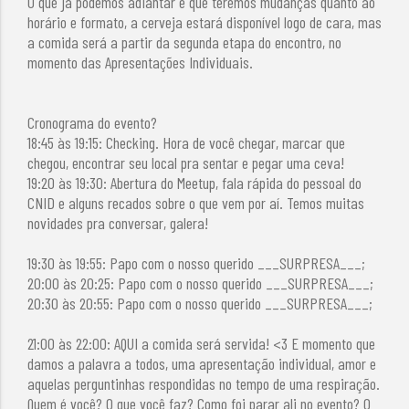
O que já podemos adiantar é que teremos mudanças quanto ao
horário e formato, a cerveja estará disponível logo de cara, mas
a comida será a partir da segunda etapa do encontro, no
momento das Apresentações Individuais.
Cronograma do evento?
18:45 às 19:15: Checking. Hora de você chegar, marcar que
chegou, encontrar seu local pra sentar e pegar uma ceva!
19:20 às 19:30: Abertura do Meetup, fala rápida do pessoal do
CNID e alguns recados sobre o que vem por aí. Temos muitas
novidades pra conversar, galera!
19:30 às 19:55: Papo com o nosso querido ___SURPRESA___;
20:00 às 20:25: Papo com o nosso querido ___SURPRESA___;
20:30 às 20:55: Papo com o nosso querido ___SURPRESA___;
21:00 às 22:00: AQUI a comida será servida! <3 E momento que
damos a palavra a todos, uma apresentação individual, amor e
aquelas perguntinhas respondidas no tempo de uma respiração.
Quem é você? O que você faz? Como foi parar ali no evento? O