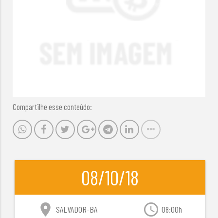
Compartilhe esse conteúdo:
08/10/18
location_on
access_time
SALVADOR-BA
08:00h