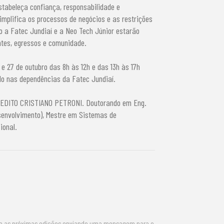
stabeleça confiança, responsabilidade e
mplifica os processos de negócios e as restrições
mo a Fatec Jundiaí e a Neo Tech Júnior estarão
tes, egressos e comunidade.
e 27 de outubro das 8h às 12h e das 13h às 17h
ado nas dependências da Fatec Jundiaí.
BENEDITO CRISTIANO PETRONI. Doutorando em Eng.
senvolvimento), Mestre em Sistemas de
ional.
re as próximas edições enviando uma mensagem para o