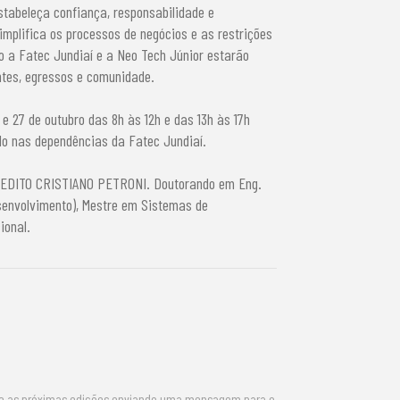
stabeleça confiança, responsabilidade e
mplifica os processos de negócios e as restrições
mo a Fatec Jundiaí e a Neo Tech Júnior estarão
tes, egressos e comunidade.
e 27 de outubro das 8h às 12h e das 13h às 17h
ado nas dependências da Fatec Jundiaí.
BENEDITO CRISTIANO PETRONI. Doutorando em Eng.
senvolvimento), Mestre em Sistemas de
ional.
re as próximas edições enviando uma mensagem para o