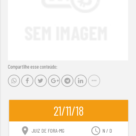
Compartilhe esse conteúdo:
21/11/18
location_on
access_time
JUIZ DE FORA-MG
N / D