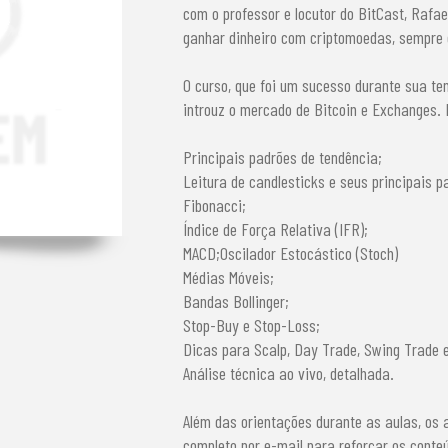
com o professor e locutor do BitCast, Rafa
ganhar dinheiro com criptomoedas, sempre 
O curso, que foi um sucesso durante sua te
introuz o mercado de Bitcoin e Exchanges.
Principais padrões de tendência;
Leitura de candlesticks e seus principais p
Fibonacci;
Índice de Força Relativa (IFR);
MACD;Oscilador Estocástico (Stoch)
Médias Móveis;
Bandas Bollinger;
Stop-Buy e Stop-Loss;
Dicas para Scalp, Day Trade, Swing Trade 
Análise técnica ao vivo, detalhada.
Além das orientações durante as aulas, os
completo por e-mail para reforçar os conte