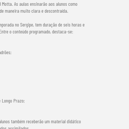
el Motta. As aulas ensinarão aos alunos como
de maneira muito clara e descontraída.
mporada no Sergipe, tem duração de seis horas e
 Entre o conteúdo programado, destaca-se:
adrões;
e Longo Prazo;
 alunos também receberão um material didático
údos assimilados.