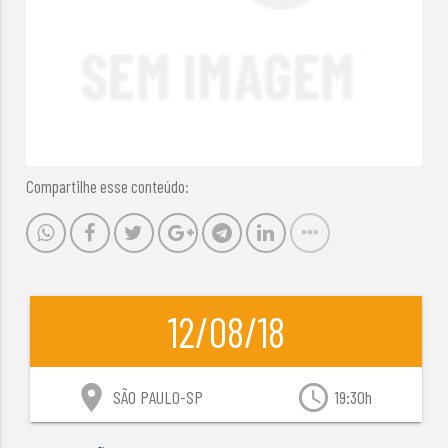
Compartilhe esse conteúdo:
12/08/18
location_on
access_time
SÃO PAULO-SP
19:30h