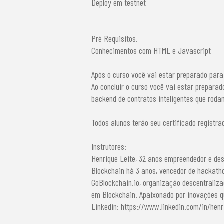
Deploy em testnet
Pré Requisitos.
Conhecimentos com HTML e Javascript
Após o curso você vai estar preparado para
Ao concluir o curso você vai estar prepar
backend de contratos inteligentes que roda
Todos alunos terão seu certificado registra
Instrutores:
Henrique Leite, 32 anos empreendedor e des
Blockchain há 3 anos, vencedor de hackatho
GoBlockchain.io, organização descentraliza
em Blockchain. Apaixonado por inovações 
Linkedin: https://www.linkedin.com/in/henr