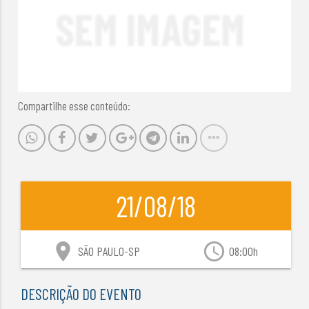
Compartilhe esse conteúdo:
21/08/18
location_on
access_time
SÃO PAULO-SP
08:00h
DESCRIÇÃO DO EVENTO